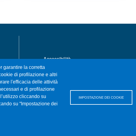
a
MENÙ FOOTER 1
Accessibilità
Privacy e cookie policy
r garantire la corretta
Mappa del sito
ookie di profilazione e altri
re l'efficacia delle attività
necessari e di profilazione
l’utilizzo cliccando su
IMPOSTAZIONE DEI COOKIE
iccando su “Impostazione dei