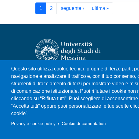
Paginazione
Pagina successiva
Ultima pagin
1
2
seguente ›
ultima »
Questo sito utilizza cookie tecnici, propri e di terze parti, pe
Università degli Studi di Messina
navigazione e analizzare il traffico e, con il tuo consenso, c
Piazza Pugliatti, 1 - 98122 Messina
strumenti di tracciamento di terzi per mostrare video e misura
Cod. Fiscale 80004070837
di comunicazione istituzionale. Puoi rifiutare i cookie non 
P.IVA 00724160833
cliccando su “Rifiuta tutti”. Puoi scegliere di acconsentirne 
Centralino: 090 676 1
“Accetta tutti” oppure puoi personalizzare le tue scelte cl
cookie”.
MENÙ SOCIAL
Privacy e cookie policy
Cookie documentation